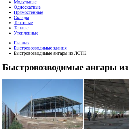
Модульные
Односкатные
Прямостенные
Склады
Тентовые
Теплые
Утепленные
Главная
Быстровозводимые здания
Быстровозводимые ангары из ЛСТК
Быстровозводимые ангары и