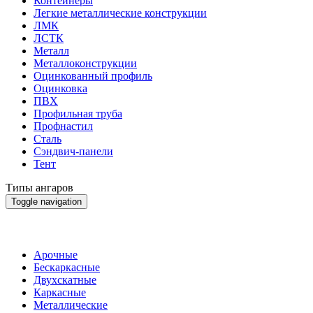
Контейнеры
Легкие металлические конструкции
ЛМК
ЛСТК
Металл
Металлоконструкции
Оцинкованный профиль
Оцинковка
ПВХ
Профильная труба
Профнастил
Сталь
Сэндвич-панели
Тент
Типы ангаров
Toggle navigation
Арочные
Бескаркасные
Двухскатные
Каркасные
Металлические