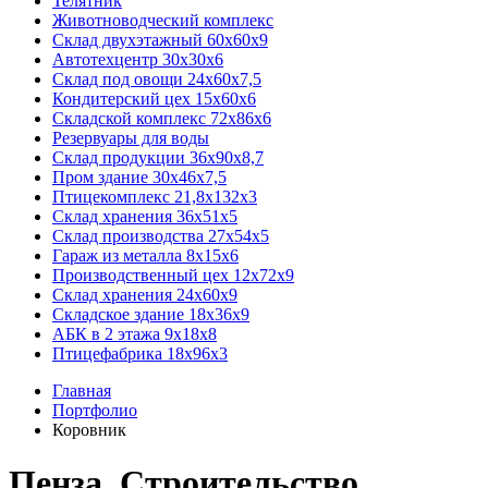
Телятник
Животноводческий комплекс
Склад двухэтажный 60х60х9
Автотехцентр 30х30х6
Склад под овощи 24х60х7,5
Кондитерский цех 15х60х6
Складской комплекс 72х86х6
Резервуары для воды
Склад продукции 36х90х8,7
Пром здание 30х46х7,5
Птицекомплекс 21,8х132х3
Склад хранения 36х51х5
Склад производства 27х54х5
Гараж из металла 8х15х6
Производственный цех 12х72х9
Склад хранения 24х60х9
Складское здание 18х36х9
АБК в 2 этажа 9х18х8
Птицефабрика 18х96х3
Главная
Портфолио
Коровник
Пенза. Строительство