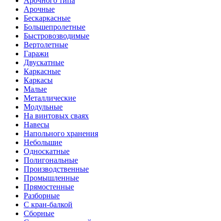
Арочного типа
Арочные
Бескаркасные
Большепролетные
Быстровозводимые
Вертолетные
Гаражи
Двускатные
Каркасные
Каркасы
Малые
Металлические
Модульные
На винтовых сваях
Навесы
Напольного хранения
Небольшие
Односкатные
Полигональные
Производственные
Промышленные
Прямостенные
Разборные
С кран-балкой
Сборные