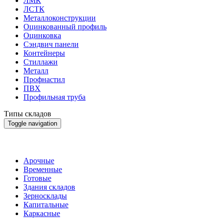
ЛМК
ЛСТК
Металлоконструкции
Оцинкованный профиль
Оцинковка
Сэндвич панели
Контейнеры
Стиллажи
Металл
Профнастил
ПВХ
Профильная труба
Типы складов
Toggle navigation
Типы складов
Арочные
Временные
Готовые
Здания складов
Зерносклады
Капитальные
Каркасные