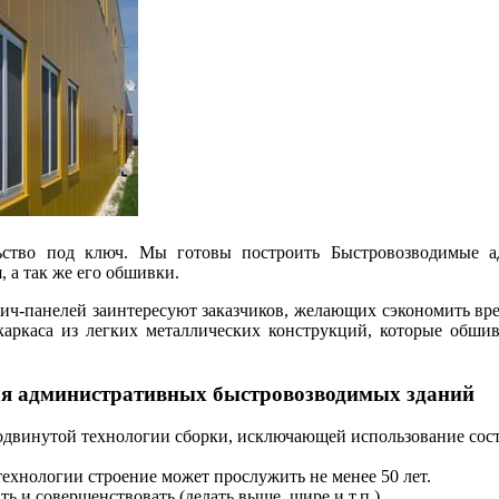
ство под ключ. Мы готовы построить Быстровозводимые ад
 а так же его обшивки.
ч-панелей заинтересуют заказчиков, желающих сэкономить врем
аркаса из легких металлических конструкций, которые обши
ля административных быстровозводимых зданий
одвинутой технологии сборки, исключающей использование сост
ехнологии строение может прослужить не менее 50 лет.
ь и совершенствовать (делать выше, шире и т.п.)