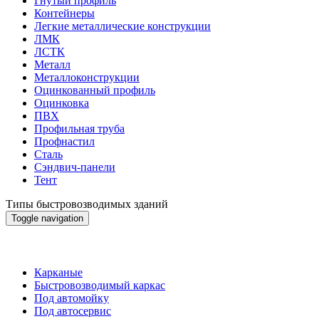
Гнутый профиль
Контейнеры
Легкие металлические конструкции
ЛМК
ЛСТК
Металл
Металлоконструкции
Оцинкованный профиль
Оцинковка
ПВХ
Профильная труба
Профнастил
Сталь
Сэндвич-панели
Тент
Типы быстровозводимых зданий
Toggle navigation
Типы быстровозводимых зданий
Карканые
Быстровозводимый каркас
Под автомойку
Под автосервис